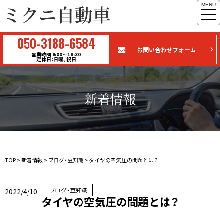
MENU
togg
navi
050-3188-6584
お問い合わせフォーム
営業時間 8:00〜18:30
定休日：日曜、祝日
新着情報
TOP
>
新着情報
>
ブログ・豆知識
>
タイヤの空気圧の問題とは？
ブログ・豆知識
2022/4/10
タイヤの空気圧の問題とは？